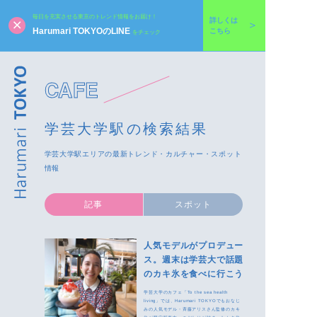
毎日を充実させる東京のトレンド情報をお届け！
詳しくは
Harumari TOKYOのLINE
こちら
をチェック
CAFE
学芸大学駅の検索結果
学芸大学駅エリアの最新トレンド・カルチャー・スポット
情報
記事
スポット
人気モデルがプロデュー
ス。週末は学芸大で話題
のカキ氷を食べに行こう
学芸大学のカフェ「To the sea health
living」では、Harumari TOKYOでもおなじ
みの人気モデル・斉藤アリスさん監修のカキ