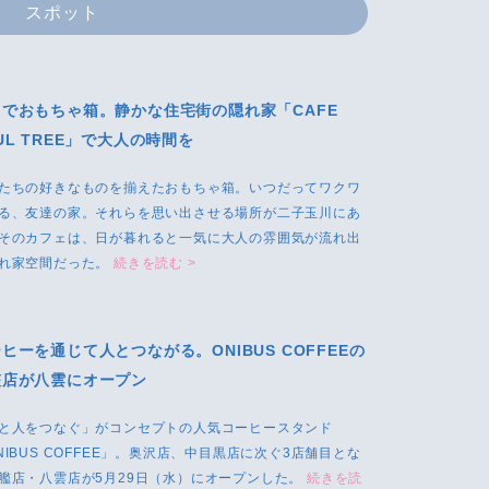
スポット
るでおもちゃ箱。静かな住宅街の隠れ家「CAFE
UL TREE」で大人の時間を
たちの好きなものを揃えたおもちゃ箱。いつだってワクワ
る、友達の家。それらを思い出させる場所が二子玉川にあ
そのカフェは、日が暮れると一気に大人の雰囲気が流れ出
れ家空間だった。
続きを読む >
ヒーを通じて人とつながる。ONIBUS COFFEEの
艦店が八雲にオープン
と人をつなぐ」がコンセプトの人気コーヒースタンド
NIBUS COFFEE」。奥沢店、中目黒店に次ぐ3店舗目とな
艦店・八雲店が5月29日（水）にオープンした。
続きを読