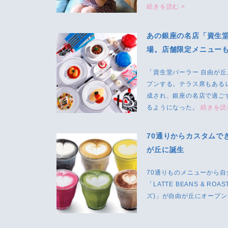
続きを読む >
あの銀座の名店「資生
場。店舗限定メニュー
「資生堂パーラー 自由が丘店
プンする。テラス席もある
成され、銀座の名店で過ご
るようになった。
続きを読
70通りからカスタムで
が丘に誕生
70通りものメニューから
「LATTE BEANS & RO
ズ)」が自由が丘にオープ