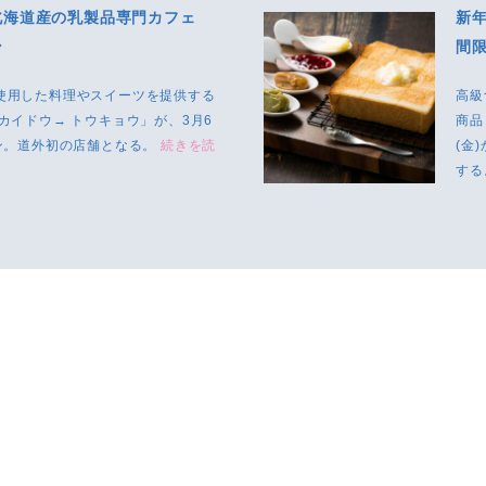
北海道産の乳製品専門カフェ
新
ン
間
使用した料理やスイーツを提供する
高級
カイドウ→ トウキョウ」が、3月6
商品
プン。道外初の店舗となる。
続きを読
(金
す