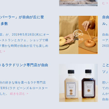
む >
堂パーラー」が自由が丘に登
自
も多数
ル
」が、2019年5月18日(木)にオー
自由
レストランとカフェ、ショップで構
ーア
す豊かな時間が自由が丘でも楽しめ
26
む >
きるラテドリンク専門店が自由
こ
ソ
自分の好きな味を選べるラテ専門店
想い
ASTERS (ラテ ビーンズ＆ロースター
ての
ンした。
続きを読む >
んか
自由