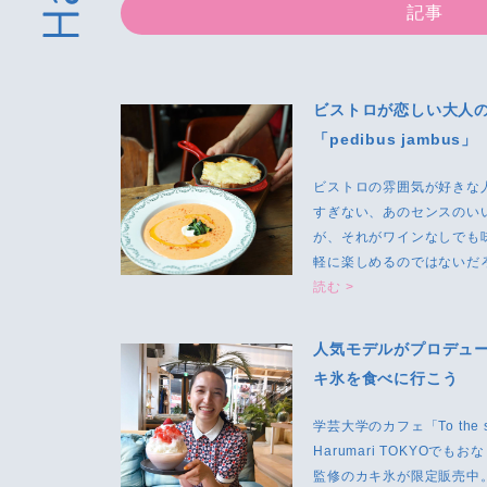
記事
ビストロが恋しい大人
「pedibus jambus」
ビストロの雰囲気が好きな
すぎない、あのセンスのい
が、それがワインなしでも
軽に楽しめるのではないだろ
読む >
人気モデルがプロデュ
キ氷を食べに行こう
学芸大学のカフェ「To the sea
Harumari TOKYO
監修のカキ氷が限定販売中