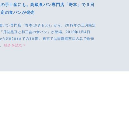
年の手土産にも。高級食パン専門店「嵜本」で３日
限定の食パンが発売
食パン専門店「嵜本(さきもと)」から、2019年の正月限定
「丹波黒豆と和三盆の食パン」が登場。2019年1月4日
)から6日(日)までの3日間、東京では田園調布店のみで販売
る。
続きを読む >