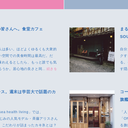
の皆さんへ。食堂カフェ
ま
SO
人は多い。ほどよくゆるくも大衆的
自分
い空間での美食時間は最高だ。だ
クす
味わえるとしたら、もっと誰でも気
る。
うか。居心地の良さと同...
続きを
す隠
ース。週末は学芸大で話題のカ
コー
旗
 health living」では、
「人
でもおなじみの人気モデル・斉藤アリスさん
「O
。こだわりが詰まったカキ氷とは？
る旗