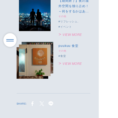
【期間終了】夜の屋
外空間を独り占め！
～何をするかはあな
た次第！～
その他
リフレッシュ
イベント
VIEW MORE
puukuu 食堂
その他
食堂
VIEW MORE
SHARE: