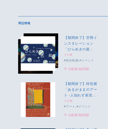
周辺情報
【期間終了】空間イ
ンスタレーション
「ひらめきの庭」
その他
気分転換
イベント
VIEW MORE
【期間終了】特別展
「あるがままのアー
ト -人知れず表現し
続ける者たち-」
その他
アート
イベント
VIEW MORE