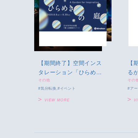
【期間終了】空間インス
【
タレーション「ひらめき
るが
その他
その
の庭」
ず
気分転換
イベント
アー
VIEW MORE
V