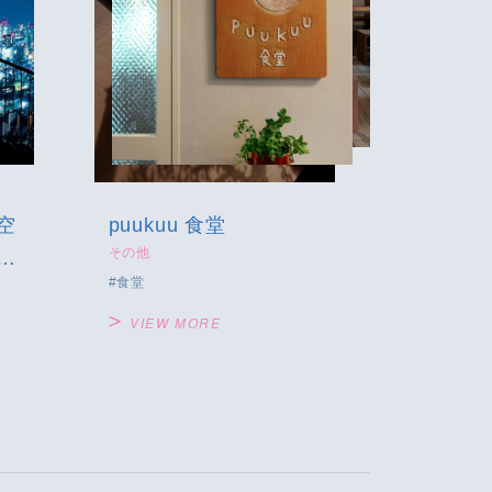
空
puukuu 食堂
その他
す
食堂
VIEW MORE