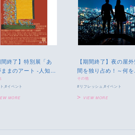
期間終了】特別展「あ
【期間終了】夜の屋外
ままのアート -人知れ
間を独り占め！～何を
他
その他
表現し続ける者たち-」
るかはあなた次第！～
ト
イベント
リフレッシュ
イベント
IEW MORE
VIEW MORE