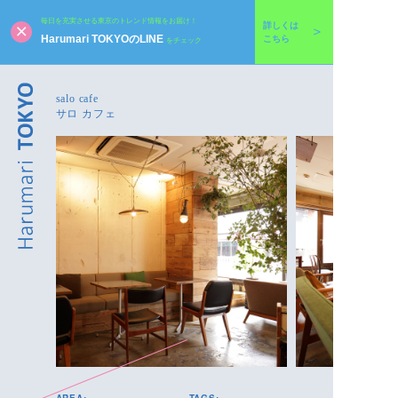
毎日を充実させる東京のトレンド情報をお届け！
詳しくは
Harumari TOKYOのLINE
こちら
をチェック
salo cafe
サロ カフェ