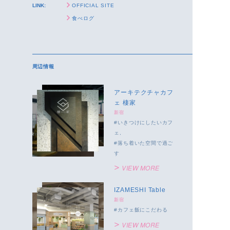
LINK:
OFFICIAL SITE
食べログ
周辺情報
アーキテクチャカフ
ェ 棲家
新宿
いきつけにしたいカフ
ェ
落ち着いた空間で過ご
す
VIEW MORE
IZAMESHI Table
新宿
カフェ飯にこだわる
VIEW MORE