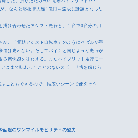
.が開発した、折りたたみ式の電動ハイブリットバイ
めたが、なんと応援購入額1億円を達成し話題となった
を掛け合わせたアシスト走行と、１台で3台分の用
るが、「電動アシスト自転車」のようにペダルが重
歩道は走れない。そしてバイクと同じような走行が
走る爽快感を味わえる。またハイブリット走行モー
め、いままで味わったことのないスピード感を感じら
運ぶこともできるので、幅広いシーンで使えそう
今話題のワンマイルモビリティの魅力