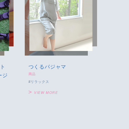
 ト
つくるパジャマ
商品
ージ
リラックス
VIEW MORE