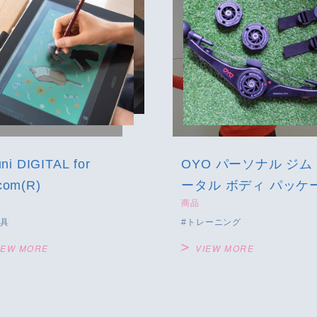
uni DIGITAL for
OYO パーソナル ジム
com(R)
ータル ボディ パッケ
商品
具
トレーニング
IEW MORE
VIEW MORE