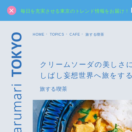
毎日を充実させる東京のトレンド情報をお届け！
HOME
TOPICS
CAFE
旅する喫茶
クリームソーダの美しさ
しばし妄想世界へ旅をす
旅する喫茶