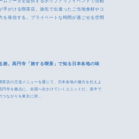
ームソーダを提供するポップアップイベントで活動
が手がける喫茶店。旅先で出逢ったご当地食材やコ
力を発信する。プライベートな時間が過ごせる空間
る旅。高円寺「旅する喫茶」で知る日本各地の味
喫茶店の王道メニューを通じて、日本各地の魅力を伝えよ
高円寺を拠点に、全国へ出かけていくユニットだ。道中で
つながりを東京に持...