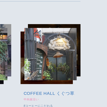
COFFEE HALL くぐつ草
中央線沿い
コーヒーにこだわる