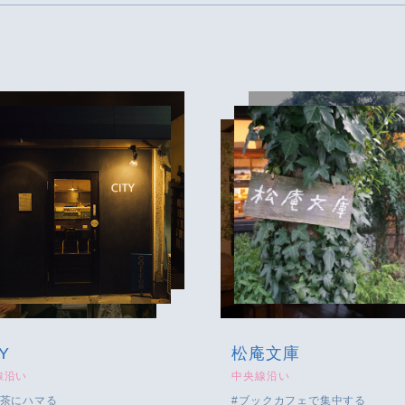
Y
松庵文庫
線沿い
中央線沿い
茶にハマる
ブックカフェで集中する