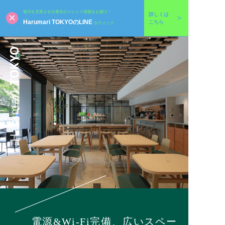
毎日を充実させる東京のトレンド情報をお届け！
詳しくは
Harumari TOKYOのLINE
こちら
をチェック
電源&Wi-Fi完備、広いスペー