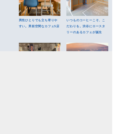
男性ひとりでも立ち寄りや
いつものコーヒーこそ、こ
すい。男前空間なカフェ5店
だわりを。渋谷にロースタ
リーのあるカフェが誕生
新しい本との出会いがあ
【最新】恵比寿でゆとりあ
り、もちろんカフェとして
るモーニングを。4店から選
も楽しめる。東京のブック
ぶ快適な朝時間
カフェ・厳選リスト