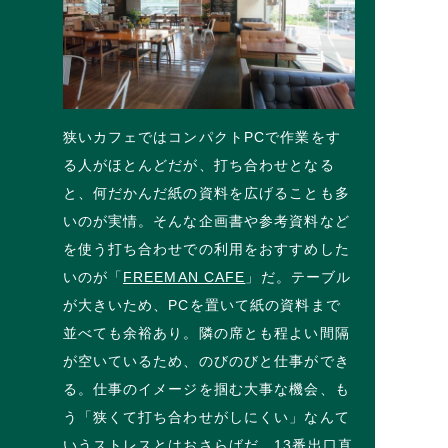
狭いカフェではコンパクトPCで作業をす
る人がほとんどだが、打ち合わせとなる
と、何だかんだ紙の資料を広げることも多
いのが実情。そんな企画書や参考資料など
を使う打ち合わせでの利用をおすすめした
いのが「
FREEMAN CAFE
」だ。テーブル
が大きいため、PCを置いて紙の資料まで
並べても余裕あり。隣の席とも程よい間隔
が空いているため、のびのびと仕事ができ
る。仕事のイメージを掴む大事な機会、も
う「狭くて打ち合わせがしにくい」なんて
いうストレスとはおさらばだ。13番出口直