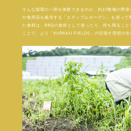
そんな循環の一部を体験できるのが、約10数種の野
や食用花を栽培する「エディブルガーデン」を巡って
た食材は、BBQの食材として使ったり、持ち帰るこ
ことで、より「KURKKU FIELDS」の目指す理想