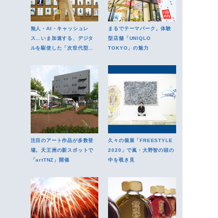
無人・AI・キャッシュレ
まるでテーマパーク。体験
ス…いま加速する、デジタ
型店舗「UNIQLO
ルを駆使した「次世代型店
TOKYO」の魅力
舗」事情
注目のアート作品が多数登
久々の個展「FREESTYLE
場。天王洲の新スポットで
2020」で嵐・大野智の頭の
「artTNZ」開催
中を覗き見