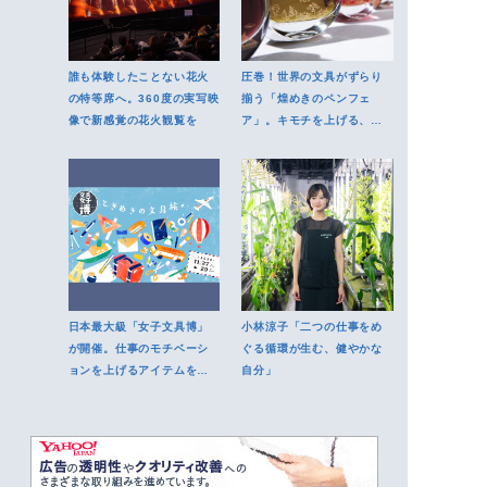
誰も体験したことない花火
圧巻！世界の文具がずらり
の特等席へ。360度の実写映
揃う「煌めきのペンフェ
像で新感覚の花火観覧を
ア」。キモチを上げる、魅
惑の逸品たち
日本最大級「女子文具博」
小林涼子「二つの仕事をめ
が開催。仕事のモチベーシ
ぐる循環が生む、健やかな
ョンを上げるアイテムを見
自分」
つけよう