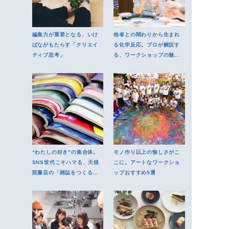
編集力が重要となる、いけ
他者との関わりから生まれ
ばながもたらす「クリエイ
る化学反応。プロが解説す
ティブ思考」
る、ワークショップの魅力
とは？
“わたしの好き”の集合体。
モノ作り以上の愉しさがこ
SNS世代こそハマる、天狼
こに。アートなワークショ
院書店の「雑誌をつくるゼ
ップおすすめ5選
ミ」