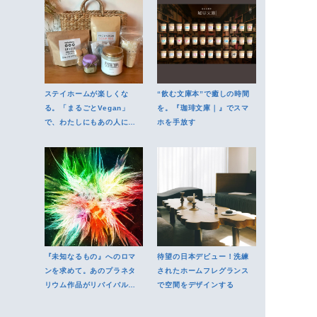
ステイホームが楽しくな
“飲む文庫本”で癒しの時間
る。「まるごとVegan」
を。『珈琲文庫｜』でスマ
で、わたしにもあの人にも
ホを手放す
健康的で地球にも優しいヴ
ィーガン食を
『未知なるもの』へのロマ
待望の日本デビュー！洗練
ンを求めて。あのプラネタ
されたホームフレグランス
リウム作品がリバイバル上
で空間をデザインする
映