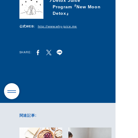
Detox Juice
Program『New Moon
Detox』
公式WEB:
http://www.why-juice.me
SHARE:
関連記事: