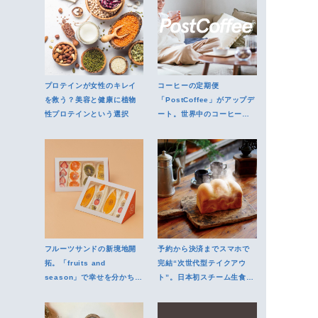
プロテインが女性のキレイ
コーヒーの定期便
を救う？美容と健康に植物
「PostCoffee」がアップデ
性プロテインという選択
ート。世界中のコーヒーか
ら自分好みの一品と出会う
フルーツサンドの新境地開
予約から決済までスマホで
拓。「fruits and
完結“次世代型テイクアウ
season」で幸せを分かち合
ト”。日本初スチーム生食パ
う
ン専門店で新しい食の概念
を体感しよう