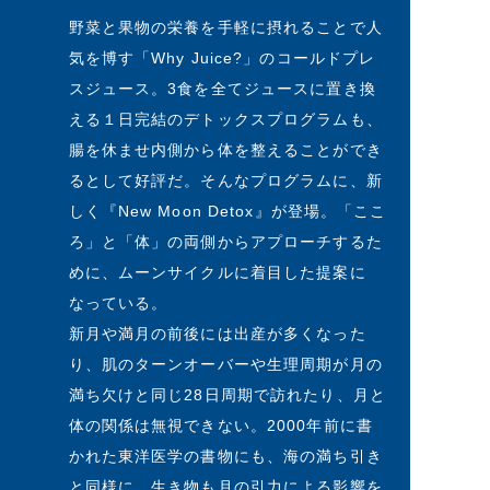
野菜と果物の栄養を手軽に摂れることで人
気を博す「Why Juice?」のコールドプレ
スジュース。3食を全てジュースに置き換
える１日完結のデトックスプログラムも、
腸を休ませ内側から体を整えることができ
るとして好評だ。そんなプログラムに、新
しく『New Moon Detox』が登場。「ここ
ろ」と「体」の両側からアプローチするた
めに、ムーンサイクルに着目した提案に
なっている。
新月や満月の前後には出産が多くなった
り、肌のターンオーバーや生理周期が月の
満ち欠けと同じ28日周期で訪れたり、月と
体の関係は無視できない。2000年前に書
かれた東洋医学の書物にも、海の満ち引き
と同様に、生き物も月の引力による影響を