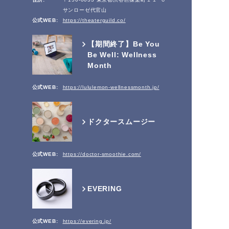
サンローゼ代官山
公式WEB:
https://theaterguild.co/
【期間終了】Be You
Be Well: Wellness
Month
公式WEB:
https://lululemon-wellnessmonth.jp/
ドクタースムージー
公式WEB:
https://doctor-smoothie.com/
EVERING
公式WEB:
https://evering.jp/