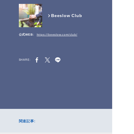
Beeslow Club
公式WEB:
https://beeslow.com/club/
SHARE:
関連記事: