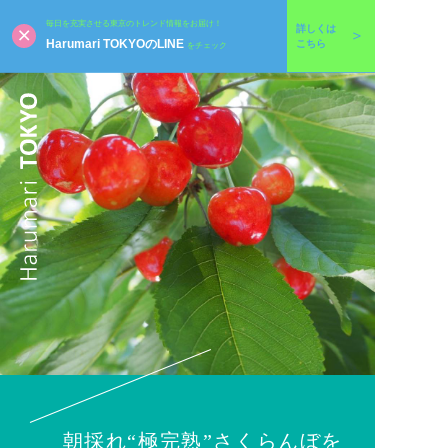
毎日を充実させる東京のトレンド情報をお届け！
詳しくは
Harumari TOKYOのLINE
こちら
をチェック
朝採れ“極完熟”さくらんぼを