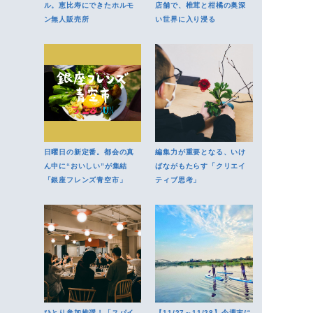
ル。恵比寿にできたホルモ
店舗で、椎茸と柑橘の奥深
ン無人販売所
い世界に入り浸る
日曜日の新定番。都会の真
編集力が重要となる、いけ
ん中に“おいしい”が集結
ばながもたらす「クリエイ
「銀座フレンズ青空市」
ティブ思考」
ひとり参加推奨！「スパイ
【11/27～11/28】今週末に