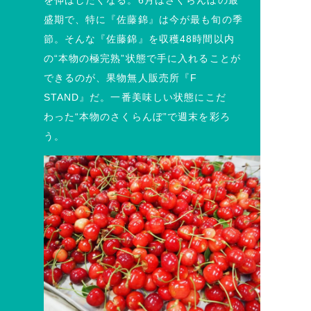
を伸ばしたくなる。6月はさくらんぼの最
盛期で、特に『佐藤錦』は今が最も旬の季
節。そんな『佐藤錦』を収穫48時間以内
の“本物の極完熟”状態で手に入れることが
できるのが、果物無人販売所『F
STAND』だ。一番美味しい状態にこだ
わった“本物のさくらんぼ”で週末を彩ろ
う。