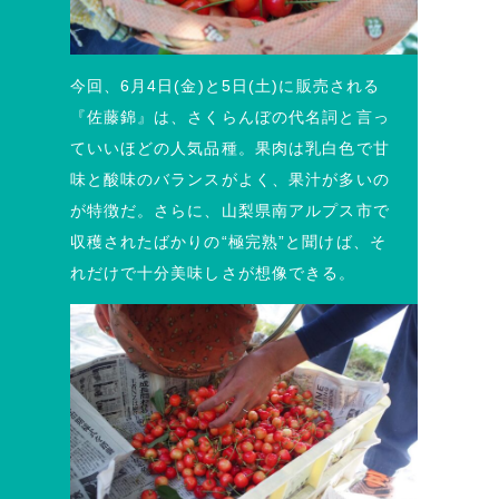
今回、6月4日(金)と5日(土)に販売される
『佐藤錦』は、さくらんぼの代名詞と言っ
ていいほどの人気品種。果肉は乳白色で甘
味と酸味のバランスがよく、果汁が多いの
が特徴だ。さらに、山梨県南アルプス市で
収穫されたばかりの“極完熟”と聞けば、そ
れだけで十分美味しさが想像できる。