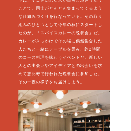
ことで、同士がどんどん集まってくるよう
な仕組みづくりを行なっている。その取り
組みのひとつとして今年の秋にスタートし
たのが、「スパイスカレーの晩餐会」だ。
カレーがきっかけでその場に偶然集合した
人たちと一緒にテーブルを囲み、約2時間
のコース料理を味わうイベントだ。新しい
人との出会いやアイディアとの出会いを求
めて恵比寿で行われた晩餐会に参加した。
その一夜の様子をお届けしよう。