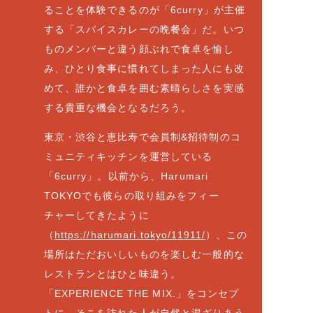
ることを体験できるのが「6curry」が主催
する「スパイスカレーの晩餐会」だ。いつ
ものメンバーと違う顔ぶれで食卓を愉し
み、ひとり食事に慣れてしまった人にも改
めて、誰かと食卓を囲む素晴らしさを実感
する貴重な機会となるだろう。
東京・渋谷と恵比寿で会員制&招待制のコ
ミュニティキッチンを運営している
「6curry」。以前から、Harumari
TOKYOでも彼らの取り組みをフィー
チャーしてきたように
（
https://harumari.tokyo/11911/
）、この
場所はただおいしいものを楽しむ一般的な
レストランとはひと味違う。
「EXPERIENCE THE MIX.」をコンセプ
トに、そこを訪れた人が自然と混ざりあう