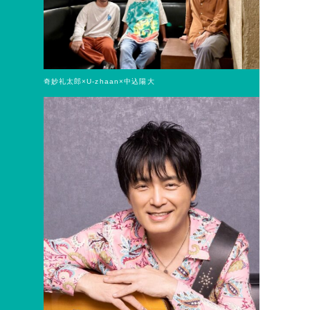
奇妙礼太郎×U-zhaan×中込陽大