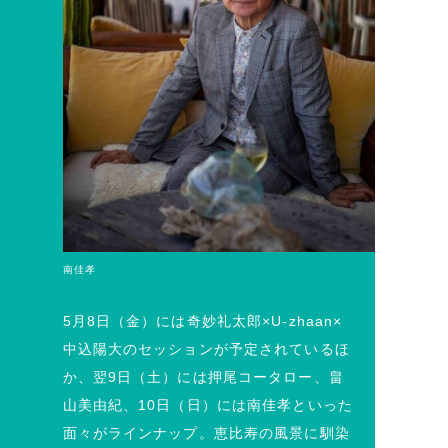
南佳孝
5月8日（金）には奇妙礼太郎×U-zhaan×
中込陽大のセッションが予定されているほ
か、翌9日（土）には押尾コータロー、畠
山美由紀、10日（日）には南佳孝といった
面々がラインナップ。恵比寿の風景に馴染