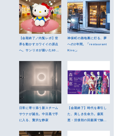
【会期終了／内覧レポ】世
神保町の路地裏に灯る、夢
界を動かすカワイイの原点
への2年間。「restaurant
へ。サンリオが築いた60年
Kiro;」
目の集大成
日常に寄り添う新スチーム
【会期終了】時代を牽引し
サウナが誕生。中目黒で手
た、美しき生命力。森英
に入る、贅沢な静寂
恵・没後初の回顧展で触れ
る、圧倒的エネルギー