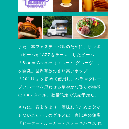
また、本フェスティバルのために、サッポ
ロビールがJAZZをテーマにしたビール
「Bloom Groove（ブルーム グルーヴ）」
を開発。世界有数の香り高いホップ
「2011U」を初めて使用し、バラやグレー
プフルーツを思わせる華やかな香りが特徴
のIPAスタイル。数量限定で販売予定だ。
さらに、音楽をより一層味わうために欠か
せないこだわりのグルメは、恵比寿の銘店
「ピーター・ルーガー・ステーキハウス 東