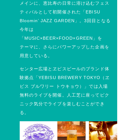
メインに、恵比寿の日常に溶け込むフェス
ティバルとして初開催された「EBISU
Bloomin’ JAZZ GARDEN」。3回目となる
今年は
「MUSIC×BEER×FOOD×GREEN」を
テーマに、さらにパワーアップした企画を
用意している。
センター広場とヱビスビールのブランド体
験拠点「YEBISU BREWERY TOKYO（ヱ
ビス ブルワリー トウキョウ）」では入場
無料のライブを開催。人工芝に座ってピク
ニック気分でライブを楽しむことができ
る。