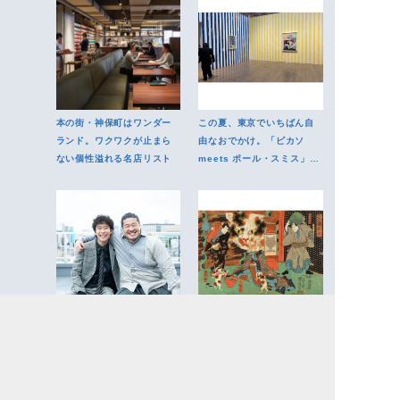
本の街・神保町はワンダー
この夏、東京でいちばん自
ランド。ワクワクが止まら
由なおでかけ。「ピカソ
ない個性溢れる名店リスト
meets ポール・スミス」で
感性を遊ばせる
「共感できなくても、知ろ
江戸時代のかわいいとは何
うとする」。一ノ瀬ワタル×
か。原宿で浮世絵の持つ日
上阪隼人が語る映画『四月
本的感性に触れる
の余白』