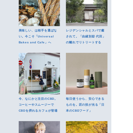
美味しい、は相手を選ばな
レジデンシャルとスパで癒
い。今こそ「Universal
されて。「由縁別邸 代田」
Bakes and Cafe」へ
の離れでリトリートする
今、なにかと注目のCBD。
毎日使うから、安心できる
コーヒーやスムージーで
ものを。匠の技が光る「日
CBDを摂れるカフェが登場
本のCBDフード」