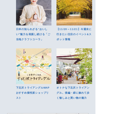
日本の知られざる“おいし
【11/20～11/21】今週末に
い”魅力を発掘し続ける「ご
行きたい注目のイベント&ス
当地クラフトコーラ」
ポット情報
下北沢トライアングルMAP
オトナな下北沢トライアン
おすすめ個性派ショップリ
グル。後編・緑に触れて歩
スト
く愉しみと買い物の魅力