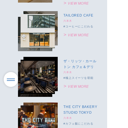
VIEW MORE
TAILORED CAFE
六本木
コーヒーにこだわる
VIEW MORE
ザ・リッツ・カール
トン カフェ＆デリ
六本木
極上スイーツを堪能
VIEW MORE
THE CITY BAKERY
STUDIO TOKYO
六本木
カフェ飯にこだわる