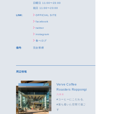
日曜日 11:00〜23:00
祝日 11:00〜23:00
LINK:
OFFICIAL SITE
facebook
twitter
instagram
食べログ
備考:
完全禁煙
周辺情報
Verve Coffee
Roasters Roppongi
六本木
コーヒーにこだわる
落ち着いた空間で過ご
す