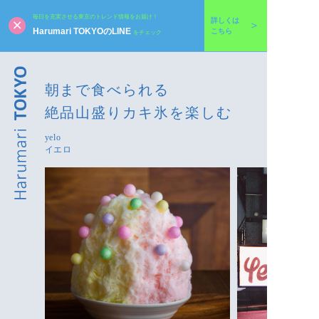
毎日を充実させる東京のトレンド情報をお届け！
詳しくは
Harumari TOKYOのLINE
こちら
をチェック
朝まで食べられる
絶品山盛りカキ氷を楽しむ
yelo
イエロ