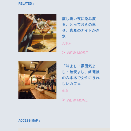
RELATED :
蒸し暑い夜に染み渡
る、とっておきの幸
せ。真夏のナイトかき
氷
六本木
VIEW MORE
「味よし・雰囲気よ
し・治安よし」終電後
の六本木で女性にうれ
しいカフェ
東京
VIEW MORE
ACCESS MAP :