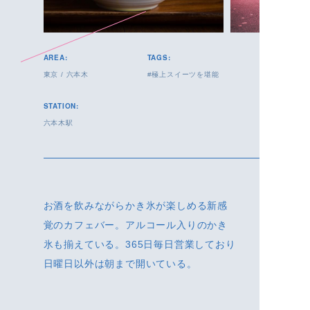
AREA:
TAGS:
東京
/
六本木
極上スイーツを堪能
STATION:
六本木駅
お酒を飲みながらかき氷が楽しめる新感
覚のカフェバー。アルコール入りのかき
氷も揃えている。365日毎日営業しており
日曜日以外は朝まで開いている。