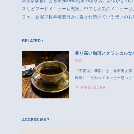
新宿駅駅前にある昭和39年創業の喫茶店。昔懐かしの
スなどフードメニューも充実。中でも人気のメニューは
フェ。新宿で長年老若男女に愛され続けている憩いのお
RELATED :
香り高い珈琲とクラシカルな
東京
「不夜城」新宿には、老若男女様
珈琲にこだわってホッと一息つけ
VIEW MORE
ACCESS MAP :