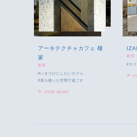
アーキテクチャカフェ 棲
IZA
新宿
家
カフ
新宿
いきつけにしたいカフェ
V
落ち着いた空間で過ごす
VIEW MORE