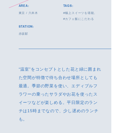
AREA:
TAGS:
東京
/
六本木
極上スイーツを堪能
カフェ飯にこだわる
STATION:
赤坂駅
“温室”をコンセプトとした花と緑に囲まれ
た空間が特徴で待ち合わせ場所としても
最適。季節の野菜を使い、エディブルフ
ラワーの乗ったサラダやお花を使ったス
イーツなどが楽しめる。平日限定のラン
チは15時までなので、少し遅めのランチ
も。