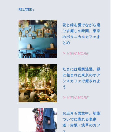
RELATED :
花と緑を愛でながら過
ごす癒しの時間。東京
のボタニカルカフェま
とめ
VIEW MORE
たまには現実逃避。緑
に包まれた東京のオア
シスカフェで癒されよ
う
VIEW MORE
お正月も営業中。初詣
ついでに寄れる表参
道・赤坂・浅草のカフ
ェ