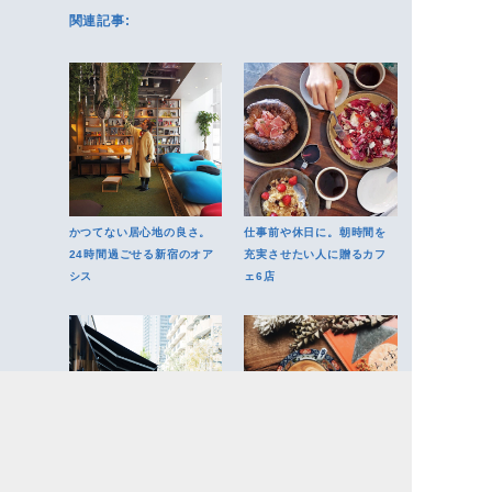
関連記事:
かつてない居心地の良さ。
仕事前や休日に。朝時間を
24時間過ごせる新宿のオア
充実させたい人に贈るカフ
シス
ェ6店
晴れた日の朝に散歩したく
ゆったり楽しみたい大人の