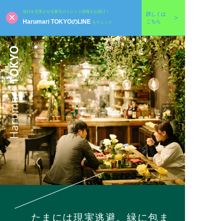
毎日を充実させる東京のトレンド情報をお届け！
詳しくは
Harumari TOKYOのLINE
こちら
をチェック
たまには現実逃避。緑に包ま