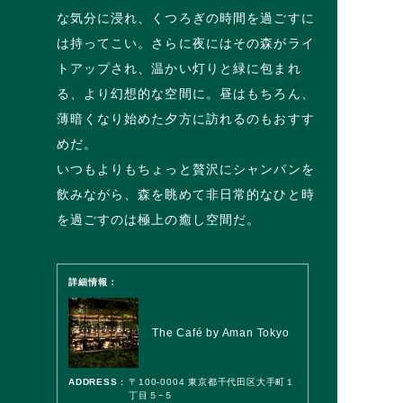
な気分に浸れ、くつろぎの時間を過ごすに
は持ってこい。さらに夜にはその森がライ
トアップされ、温かい灯りと緑に包まれ
る、より幻想的な空間に。昼はもちろん、
薄暗くなり始めた夕方に訪れるのもおすす
めだ。
いつもよりもちょっと贅沢にシャンパンを
飲みながら、森を眺めて非日常的なひと時
を過ごすのは極上の癒し空間だ。
詳細情報：
The Café by Aman Tokyo
ADDRESS :
〒100-0004 東京都千代田区大手町１
丁目５−５