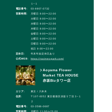
１−１
電話番号:
03-6907-0732
営業時間:
月曜日 8:00〜22:00
火曜日 8:00〜22:00
水曜日 8:00〜22:00
木曜日 8:00〜22:00
金曜日 8:00〜22:00
土曜日 9:00〜22:00
日曜日 9:00〜22:00
祝日 9:00〜22:00
定休日:
年末年始定休日あり
公式WEB:
https://racines-park.com/
Aoyama Flower
Market TEA HOUSE
赤坂Bizタワー店
エリア:
東京 / 六本木
住所:
〒107-0052 東京都港区赤坂５丁目３−１
２
電話番号:
03-3586-0687
営業時間:
月曜日 11:00〜23:00