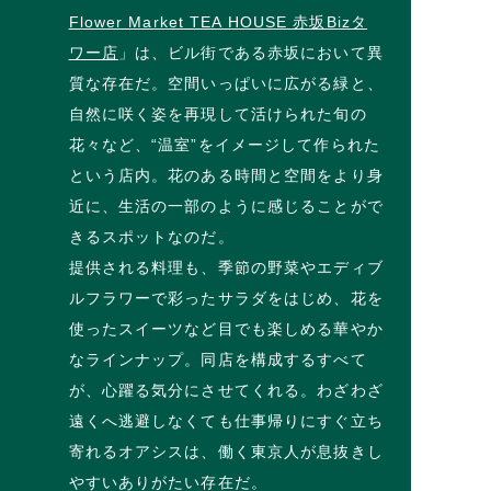
Flower Market TEA HOUSE 赤坂Bizタ
ワー店
」は、ビル街である赤坂において異
質な存在だ。空間いっぱいに広がる緑と、
自然に咲く姿を再現して活けられた旬の
花々など、“温室”をイメージして作られた
という店内。花のある時間と空間をより身
近に、生活の一部のように感じることがで
きるスポットなのだ。
提供される料理も、季節の野菜やエディブ
ルフラワーで彩ったサラダをはじめ、花を
使ったスイーツなど目でも楽しめる華やか
なラインナップ。同店を構成するすべて
が、心躍る気分にさせてくれる。わざわざ
遠くへ逃避しなくても仕事帰りにすぐ立ち
寄れるオアシスは、働く東京人が息抜きし
やすいありがたい存在だ。