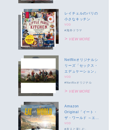
レイチェルのパリの
小さなキッチン
VOD
海外ドラマ
VIEW MORE
Netflixオリジナルシ
リーズ「セックス・
エデュケーション」
VOD
Netflixオリジナル
VIEW MORE
Amazon
Original「イート・
ザ・ワールド ～エメ
リル・ラガッセと世
VOD
友人と楽しむ
界を食す～」