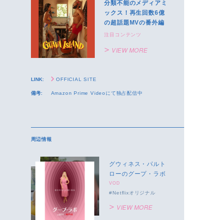
分類不能のメディアミ
ックス！再生回数6億
の超話題MVの番外編
注目コンテンツ
VIEW MORE
LINK:
OFFICIAL SITE
備考:
Amazon Prime Videoにて独占配信中
周辺情報
グウィネス・パルト
ローのグープ・ラボ
VOD
Netflixオリジナル
VIEW MORE