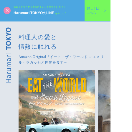
毎日を充実させる東京のトレンド情報をお届け！
詳しくは
Harumari TOKYOのLINE
こちら
をチェック
料理人の愛と
情熱に触れる
Amazon Original「イート・ザ・ワールド ～エメリ
ル・ラガッセと世界を食す～」