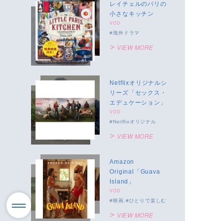
レイチェルのパリの
小さなキッチン
VOD
海外ドラマ
VIEW MORE
Netflixオリジナルシ
リーズ「セックス・
エデュケーション」
VOD
Netflixオリジナル
VIEW MORE
Amazon
Original「Guava
Island」
VOD
映画
ひとりで楽しむ
VIEW MORE