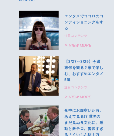
RELATED :
エンタメでココロのコ
ンディショニングをす
る
注目コンテンツ
VIEW MORE
【3/27～3/29】今週
末何を観る？家で楽し
む、おすすめエンタメ
5選
注目コンテンツ
VIEW MORE
夜中にお腹空いた時、
あえて見る!? 世界の
まだ見ぬ食文化に、感
動と飯テロ。贅沢すぎ
る「くいしん坊！万