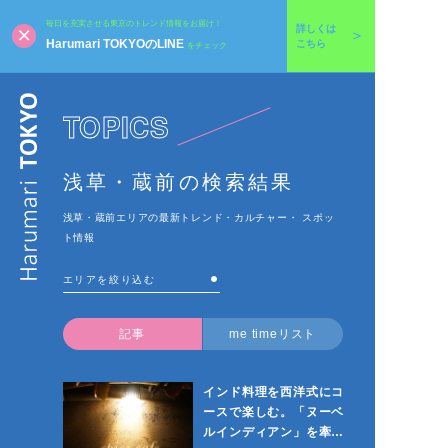
毎日を充実させる東京のトレンド情報をお届け！
詳しくは
Harumari TOKYOのLINE
こちら
をチェック
TOPICS
浅草・蔵前の検索結果
浅草・蔵前エリアの最新トレンド・カルチャー・ スポッ
ト情報
記事
me timeリスト
インド料理を西洋式にコ
ースで楽しむ。「ヌーベ
ルインディアン」を牽引