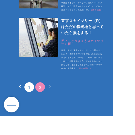
ラはたまるもの。そんな時、楽しくストレス
解消できると話題のアクティビティ、それが
浅草「カワラナ」の瓦割りだ。
続きを読む >
東京スカイツリー（R）
はただの観光地と思って
いたら損をする！
押上（とうきょうスカイツリ
ー）駅
突然ですが、東京スカイツリーには行きまし
たか？ 東京在住だけどまだ行ったことがな
いという人も多いのでは。「東京スカイツリ
ーはただの観光地」と思っていたらちょっと
損をしているかもしれません。スカイツリー
を含む大型複合...
続きを読む >
1
2