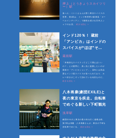
する日本人シェフの店
押上（とうきょうスカイツリ
ー）駅
食べ人：ミトミえもんが誘う東京スパイスの
世界。第1回は、インド料理界の新潮流「ヌー
ベルインディアン」で挑戦を続ける日本人シ
ェフのお店。
続きを読む >
インド120％！ 蔵前
「アンビカ」はインドの
スパイスが“ほぼ”そろ
う聖地
蔵前駅
「本格的なスパイスってどこで買えばいい
の？」との質問に、真っ先に提案したいのが
蔵前の「アンビカショップ」。店内には高品
質なインド産スパイスが並べられており、カ
レー好きがこぞって訪れている名店なのだ。
続きを読む >
八木将康(劇団EXILE)と
夜の東京を疾走。自転車
でめぐる新しい下町観光
浅草駅
劇団EXILEと東京の夜の街を行く連載企画、
第7回は俳優・八木将康さんが、東京の下町を
自転車でめぐる。
続きを読む >