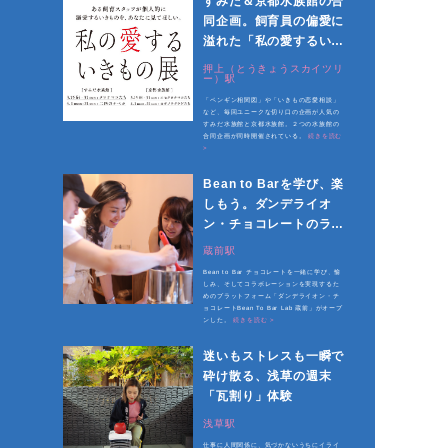
すみだ＆京都水族館の合
同企画。飼育員の偏愛に
溢れた「私の愛するいき
もの展」が開催中
押上（とうきょうスカイツリ
ー）駅
「ペンギン相関図」や「いきもの恋愛相談」
など、毎回ユニークな切り口の企画が人気の
すみだ水族館と京都水族館。２つの水族館の
合同企画が同時開催されている。
続きを読む
>
Bean to Barを学び、楽
しもう。ダンデライオ
ン・チョコレートのラボ
がオープン
蔵前駅
Bean to Bar チョコレートを一緒に学び、愉
しみ、そしてコラボレーションを実現するた
めのプラットフォーム「ダンデライオン・チ
ョコレートBean To Bar Lab 蔵前」がオープ
ンした。
続きを読む >
迷いもストレスも一瞬で
砕け散る、浅草の週末
「瓦割り」体験
浅草駅
仕事に人間関係に、気づかないうちにイライ