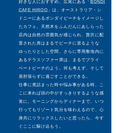
好きな人におすすめ。広尾にある「
BONDI
CAFE HIROO
」は、オーストラリア・シ
ドニーにあるボンダイビーチをイメージし
たカフェ。天然木をふんだんにあしらった
店内は自然の雰囲気が感じられ、贅沢に配
置された席はまるでビーチに居るような
ゆったりとした空間。さらに専用敷地内に
あるテラスソファー席は、まるでプライ
ベートビーチのよう。何も考えず、そして
肩肘張らずに過ごすことができる。
仕事に煮詰まった時や悩み事がある時、こ
こに来れば頭の中がすっきりするような感
覚に。モーニングからディナーまで、いつ
行ってもリゾート気分を味わえるので、心
身共にリラックスしたいと思ったら、今す
ぐここに駆け込もう。