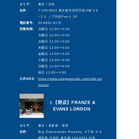
エリア:
東京 / 渋谷
住所:
〒150-0042 東京都渋谷区宇田川町３６
−２２ ノア渋谷PartⅡ 1F
電話番号:
03-6861-9170
営業時間:
月曜日 12:00〜5:00
火曜日 12:00〜5:00
水曜日 12:00〜5:00
木曜日 12:00〜5:00
金曜日 12:00〜5:00
土曜日 12:00〜5:00
日曜日 12:00〜0:00
祝日 12:00〜0:00
公式WEB:
https://www.udagawacafe.com/cafe-bo
hemia/
【閉店】FRANZE &
EVANS LONDON
エリア:
東京 / 表参道・原宿
住所:
Bcg Omotesando Property, ４丁目-９-4
神宮前 渋谷区 東京都 150-0001 日本