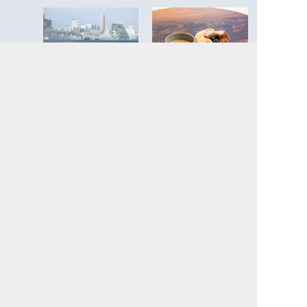
表参道でおすすめしたい、
【最新】恵比寿でゆとりあ
テラスのあるくつろぎカフ
るモーニングを。4店から選
ェ5選
ぶ快適な朝時間
人それぞれの「ひとり時
世界初「MARNI CAFE」が
間」を有意義にしてくれ
アサコ イワヤナギとタッ
る。神保町「眞踏珈琲店」
グ！心躍る芸術的なメニュ