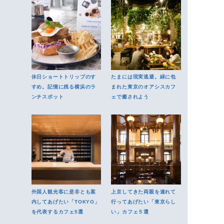
休日ショートトリップのす
たまには現実逃避。緑に包
すめ。記憶に残る横浜のラ
まれた東京のオアシスカフ
ンチスポット
ェで癒されよう
外国人観光客に是非とも案
上京してきた両親を連れて
内してあげたい「TOKYO」
行ってあげたい「東京らし
を代表するカフェ5選
い」カフェ５選