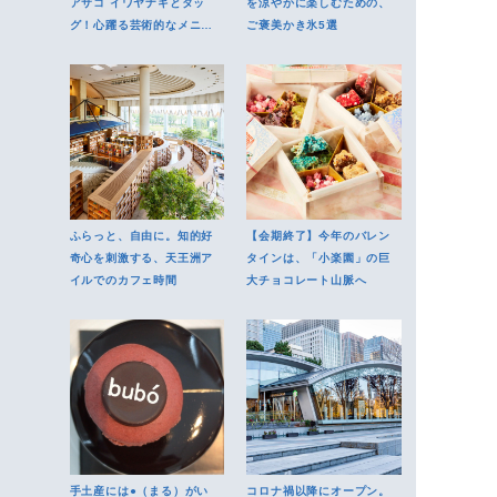
アサコ イワヤナギとタッ
を涼やかに楽しむための、
グ！心躍る芸術的なメニュ
ご褒美かき氷5選
ーを堪能
ふらっと、自由に。知的好
【会期終了】今年のバレン
奇心を刺激する、天王洲ア
タインは、「小楽園」の巨
イルでのカフェ時間
大チョコレート山脈へ
手土産には●（まる）がい
コロナ禍以降にオープン。