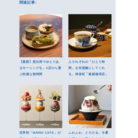
関連記事:
【最新】恵比寿でゆとりあ
人それぞれの「ひとり時
るモーニングを。4店から選
間」を有意義にしてくれ
ぶ快適な朝時間
る。神保町「眞踏珈琲店」
世界初「MARNI CAFE」が
ふわふわ、とろける。今夏