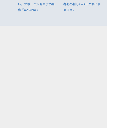
い。ブボ・バルセロナの名
都心の新しいパークサイド
作「XABINA」
カフェ。