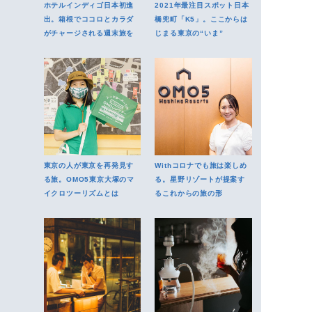
ホテルインディゴ日本初進
2021年最注目スポット日本
出。箱根でココロとカラダ
橋兜町「K5」。ここからは
がチャージされる週末旅を
じまる東京の“いま”
東京の人が東京を再発見す
Withコロナでも旅は楽しめ
る旅。OMO5東京大塚のマ
る。星野リゾートが提案す
イクロツーリズムとは
るこれからの旅の形