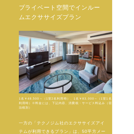
プライベート空間でインルー
ムエクササイズプラン
1名￥48,500～（1室2名利用時）、1名￥83,000～（1室1名
利用時）※料金には、下記内容、消費税・サービス料込み（宿
泊税別）
一方の「テクノジム社のエクササイズアイ
テムが利用できるプラン」は、50平方メー