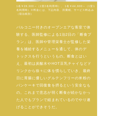
1名￥28,300～（1室2名利用時）、 1名￥44,600～（1室1
名利用時）※料金には、下記内容、消費税、サービス料込み
（宿泊税別）
バルコニー付きのオープンエアな客室で体
験する、医師監修による1泊2日の「断食プ
ラン」は、医師や管理栄養士が監修した栄
養を補給するメニューを通して、体のデ
トックスを行うというもの。断食とはい
え、最初は炭酸水やHOT豆乳チャイなどド
リンクから徐々に体を慣らしていき、最終
日に胃腸に優しいグルテンフリーの米粉の
パンケーキで回復食を摂るという安全なも
の。これまで意志が弱く断食が続かなかっ
た人でもプランで組まれているのでやり遂
げることができそうだ。