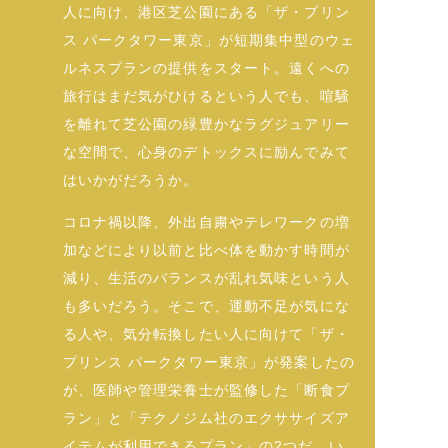
人に向け、港区芝公園にある「ザ・プリン
ス パークタワー東京」が短期集中型のウェ
ルネスプランの提供をスタート。遠くへの
旅行はまだ気がひけるという人でも、喧騒
を離れて芝公園の緑豊かなラグジュアリー
な空間で、心身のデトックスに励んでみて
はいかがだろうか。
コロナ禍以降、外出自粛やテレワークの増
加などにより以前と比べ体を動かす時間が
減り、生活のバランスが乱れ気味という人
も多いだろう。そこで、運動不足が気にな
る人や、気分転換したい人に向けて「ザ・
プリンス パークタワー東京」が発案したの
が、医師や管理栄養士が監修した「断食プ
ラン」と「テクノジム社のエクササイズア
イテムが利用できるプラン」の2つだ。い