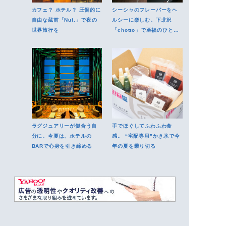
カフェ？ ホテル？ 圧倒的に
シーシャのフレーバーをヘ
自由な蔵前「Nui.」で夜の
ルシーに楽しむ。下北沢
世界旅行を
「chotto」で至福のひとと
きを
ラグジュアリーが似合う自
手でほぐしてふわふわ食
分に。今夏は、ホテルの
感。 “宅配専用”かき氷で今
BARで心身を引き締める
年の夏を乗り切る