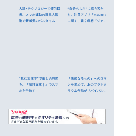
入浴×テクノロジーで疲労回
“自分らしさ”に惑う私た
復。スマホ連動の温泉入浴
ち。注目アプリ「muute」
剤で新感覚のバスタイム
に聞く、書く瞑想「ジャー
ナリング」で得られるもの
“飲む文庫本”で癒しの時間
『未知なるもの』へのロマ
を。『珈琲文庫｜』でスマ
ンを求めて。あのプラネタ
ホを手放す
リウム作品がリバイバル上
映