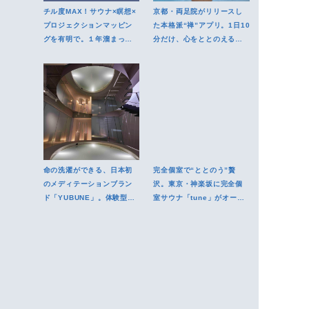
チル度MAX！サウナ×瞑想×
京都・両足院がリリースし
プロジェクションマッピン
た本格派“禅”アプリ。1日10
グを有明で。１年溜まっ
分だけ、心をととのえる時
た“なにか”をスッキリ流し
間を持とう
出そう
命の洗濯ができる、日本初
完全個室で“ととのう”贅
のメディテーションブラン
沢。東京・神楽坂に完全個
ド「YUBUNE」。体験型シ
室サウナ「tune」がオープ
ョップが新宿に登場
ン予定