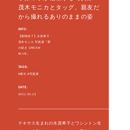
茂木モニカとタッグ。親友だ
から撮れるありのままの姿
INFO:
【期間終了】水原希子・
茂木モニカ 写真展『夢
の続き DREAM
BLUE』
TAGS:
展示
写真展
DATE:
2021.03.23
テキサス生まれの水原希子とワシントン生