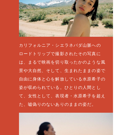
カリフォルニア・シエラネバダ山脈への
ロードトリップで撮影されたその写真に
は、まるで映画を切り取ったかのような風
景や大自然、そして、生まれたままの姿で
自由に身体と心を解放している水原希子の
姿が収められている。ひとりの人間とし
て、女性として、表現者・水原希子を超え
た、嘘偽りのないありのままの姿だ。