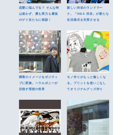
恋愛に悩んでる？ そんな時
新しい渋谷のランドマー
は迷わず、愛も実力も最強
ク。「IKEA 渋谷」が新たな
のゲイ友たちに相談！
生活様式を充実させる
障害のイメージをポジティ
モノ作りがもっと愉しくな
ブに変換。ヘラルボニーが
る。プリントを使いこなし
目指す理想の世界
てオリジナルグッズ作り