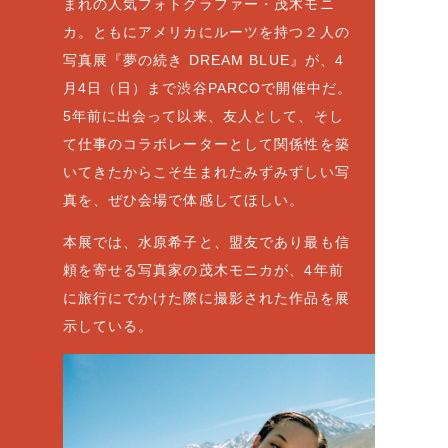
まれの人気フォトグラファー・茂木モニ
カ。ともにアメリカにルーツを持つ２人の
写真展『夢の続き DREAM BLUE』が、4
月4日（日）まで渋谷PARCOで開催中だ。
5年前に出会って以来、友人として、そし
て仕事のコラボレーターとして関係性を築
いてきたからこそ生まれたみずみずしい写
真を、ぜひ会場で体感してほしい。
本展では、水原希子と、盟友であり最も信
頼を寄せる写真家の茂木モニカが、4年前
に旅行にでかけた際に撮影された作品を展
示している。