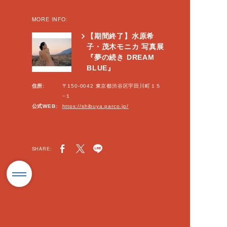
MORE INFO:
【期間終了】水原希
子・茂木モニカ 写真展
『夢の続き DREAM
BLUE』
住所:
〒150-0042 東京都渋谷区宇田川町１５
−１
公式WEB:
https://shibuya.parco.jp/
SHARE: