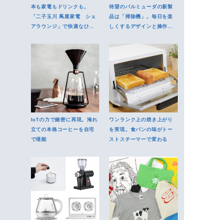
本も家電もドリンクも。
待望のバルミューダの新製
「二子玉川 蔦屋家電 シェ
品は「掃除機」。毎日を楽
アラウンジ」で快適なひと
しくするデザインと操作性
時を
に注目
IoTの力で緻密に再現。淹れ
ワンランク上の焼き上がり
立ての本格コーヒーを自宅
を実現。食パンの味がトー
で堪能
ストスチーマーで変わる