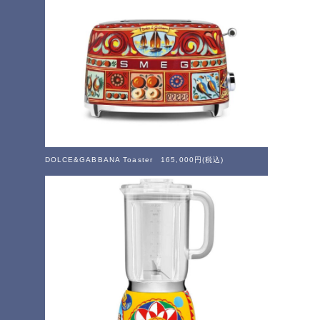
DOLCE&GABBANA Toaster 165,000円(税込)