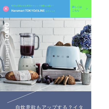
毎日を充実させる東京のトレンド情報をお届け！
詳しくは
Harumari TOKYOのLINE
こちら
をチェック
自炊意欲もアップする？イタ