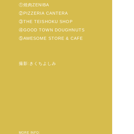
①焼肉ZENIBA
②PIZZERIA CANTERA
③THE TEISHOKU SHOP
④GOOD TOWN DOUGHNUTS
⑤AWESOME STORE & CAFE
撮影:きくちよしみ
MORE INFO: