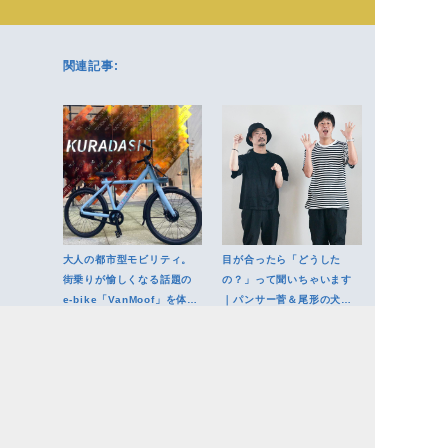
関連記事:
大人の都市型モビリティ。
目が合ったら「どうした
街乗りが愉しくなる話題の
の？」って聞いちゃいます
e-bike「VanMoof」を体験
｜パンサー菅＆尾形の犬猫
レポート
ライフ