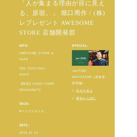
「人が集まる理由が目に見え
る、原宿。」 堀口周作 / (株)
レプレゼント AWESOME
STORE 店舗開発部
INFO:
SPECIAL:
AWESOME STORE &
CAFE
THE TEISYOKU
‘me’TIME
SHOP
NAVIGATOR［表参道・
原宿編］
【閉店】GOOD TOWN
DOUGHNUTS
目次を見る
最初から読む
TAGS:
ライフスタイル
DATE:
2018.12.14