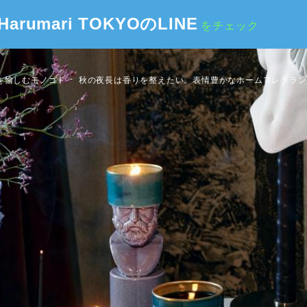
Harumari TOKYOのLINE
をチェック
を愉しむモノゴト
秋の夜長は香りを整えたい。表情豊かなホームフレグラン