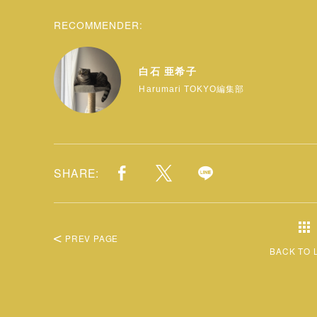
RECOMMENDER:
白石 亜希子
Harumari TOKYO編集部
SHARE:
PREV PAGE
BACK TO 