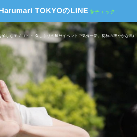
Harumari TOKYOのLINE
をチェック
を愉しむモノゴト
久しぶりの屋外イベントで気分一新。初秋の爽やかな風に