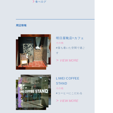
食べログ
周辺情報
明日屋靴店+カフェ
その他
落ち着いた空間で過ご
す
VIEW MORE
LIWEI COFFEE
STAND
その他
コーヒーにこだわる
VIEW MORE