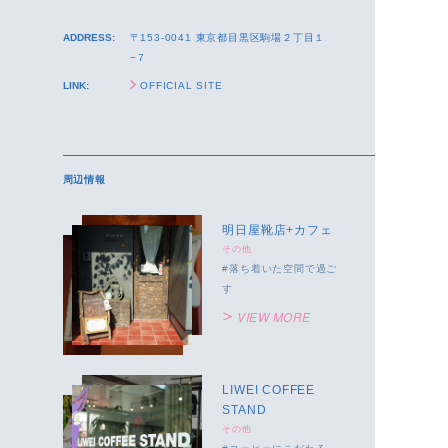
ADDRESS:
〒153-0041 東京都目黒区駒場２丁目１
−７
LINK:
OFFICIAL SITE
周辺情報
明日屋靴店+カフェ
その他
落ち着いた空間で過ご
す
VIEW MORE
LIWEI COFFEE
STAND
その他