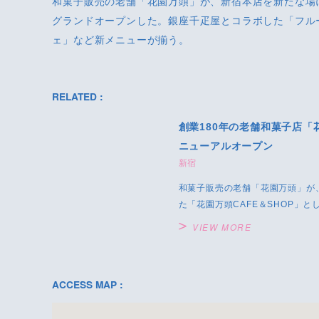
和菓子販売の老舗「花園万頭」が、新宿本店を新たな場
グランドオープンした。銀座千疋屋とコラボした「フル
ェ」など新メニューが揃う。
RELATED :
創業180年の老舗和菓子店
ニューアルオープン
新宿
和菓子販売の老舗「花園万頭」が
た「花園万頭CAFE＆SHOP」とし
VIEW MORE
ACCESS MAP :