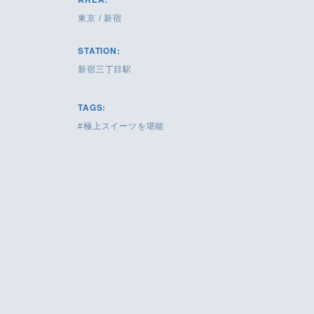
東京
/
新宿
STATION:
新宿三丁目駅
TAGS:
極上スイーツを堪能