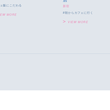
店
ェ飯にこだわる
新宿
朝からカフェに行く
IEW MORE
VIEW MORE