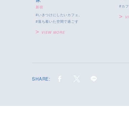
家
カフ
新宿
いきつけにしたいカフェ
V
落ち着いた空間で過ごす
VIEW MORE
SHARE: