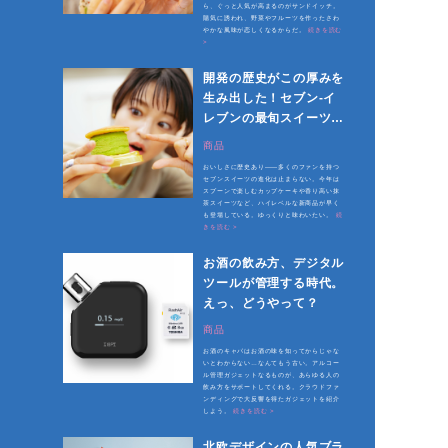
ら、ぐっと人気が高まるのがサンドイッチ。
陽気に誘われ、野菜やフルーツを作ったさわ
やかな風味が恋しくなるからだ。
続きを読む
>
開発の歴史がこの厚みを
生み出した！セブン-イ
レブンの最旬スイーツが
おいしい理由
商品
おいしさに歴史あり――多くのファンを持つ
セブンスイーツの進化は止まらない。今年は
スプーンで楽しむカップケーキや香り高い抹
茶スイーツなど、ハイレベルな新商品が早く
も登場している。ゆっくりと味わいたい。
続
きを読む >
お酒の飲み方、デジタル
ツールが管理する時代。
えっ、どうやって？
商品
お酒のキャパはお酒の味を知ってからじゃな
いとわからない…なんてもう古い。アルコー
ル管理ガジェットなるものが、あらゆる人の
飲み方をサポートしてくれる。クラウドファ
ンディングで大反響を得たガジェットを紹介
しよう。
続きを読む >
北欧デザインの人気ブラ