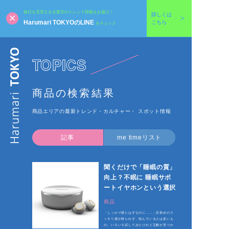
毎日を充実させる東京のトレンド情報をお届け！
詳しくは
Harumari TOKYOのLINE
こちら
をチェック
TOPICS
商品の検索結果
商品エリアの最新トレンド・カルチャー・ スポット情報
記事
me timeリスト
聞くだけで「睡眠の質」
向上？不眠に 睡眠サポ
ートイヤホンという選択
商品
「しっかり寝たはずなのに……」目覚めのス
ッキリ感が得られず、悩んでいる人は多いも
の。いろいろ試してみたけれど正解が見つか