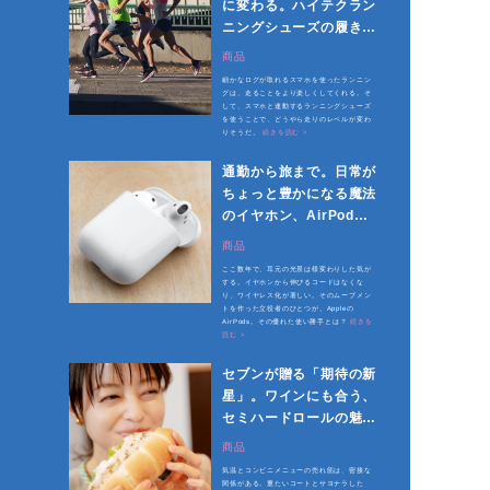
に変わる。ハイテクラン
ニングシューズの履き心
地
商品
細かなログが取れるスマホを使ったランニン
グは、走ることをより楽しくしてくれる。そ
して、スマホと連動するランニングシューズ
を使うことで、どうやら走りのレベルが変わ
りそうだ。
続きを読む >
通勤から旅まで。日常が
ちょっと豊かになる魔法
のイヤホン、AirPods
の魅力
商品
ここ数年で、耳元の光景は様変わりした気が
する。イヤホンから伸びるコードはなくな
り、ワイヤレス化が著しい。そのムーブメン
トを作った立役者のひとつが、Appleの
AirPods。その優れた使い勝手とは？
続きを
読む >
セブンが贈る「期待の新
星」。ワインにも合う、
セミハードロールの魅力
を知ってるか？
商品
気温とコンビニメニューの売れ筋は、密接な
関係がある。重たいコートとサヨナラした