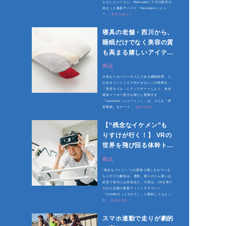
らないという人に、Makuakeにて先行販売が
始まった最新デバイス「Neurogixs（ニュ
ー...
続きを読む >
寝具の老舗・西川から、
睡眠だけでなく美容の質
も高まる嬉しいアイテム
登場
商品
大切なリカバリータイムである睡眠時間。人
が生きていくうえで欠かせないこの時間を、
「美容タイム」にアップデートしよう。有名
寝具メーカー西川が新たに展開する
「newmine（ニューミン）」は、そんな「美
容睡眠」をテーマ...
続きを読む >
【“残念なイケメン”も
りすけが行く！】 VRの
世界を飛び回る体幹トレ
ーニング「イカロス」に
商品
チャレンジ
“残念なイケメン”との愛称で親しまれている
もりすけの趣味は、運動。週２のジム通いは
必須で体力には自信あり。今回は、VRを取り
入れた話題の最新フィットネスマシン
「ICAROS（イカロス）」に挑戦してもらっ
た。
続きを読む >
スマホ連動で走りが劇的