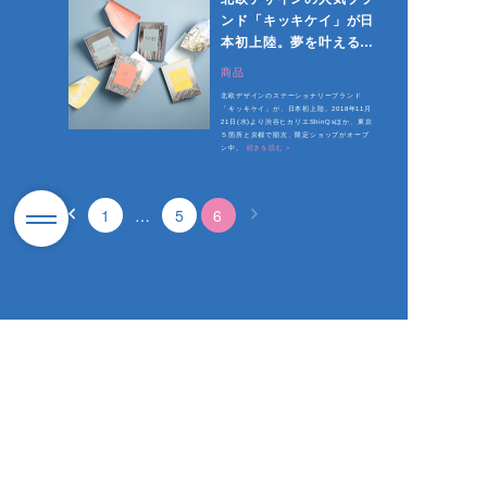
ンド「キッキケイ」が日
本初上陸。夢を叶えるス
テーショナリーで年明け
商品
準備を
北欧デザインのステーショナリーブランド
「キッキケイ」が、日本初上陸。2018年11月
21日(水)より渋谷ヒカリエShinQsほか、東京
５箇所と京都で順次、限定ショップがオープ
ン中。
続きを読む >
1
…
5
6