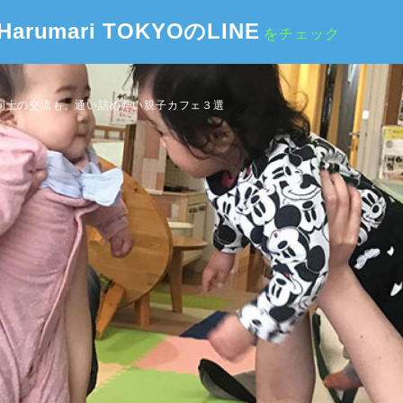
Harumari TOKYOのLINE
をチェック
同士の交流も。通い詰めたい親子カフェ３選