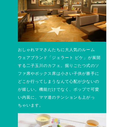
おしゃれママさんたちに大人気のルーム
ウェアブランド「ジェラート ピケ」が展開
する二子玉川のカフェ。掘りごたつ式のソ
ファ席やボックス席は小さい子供が勝手に
どこか行ってしまうなんて心配が少ないの
が嬉しい。機能だけでなく、ポップで可愛
い内装に、ママ達のテンションも上がっ
ちゃいます。