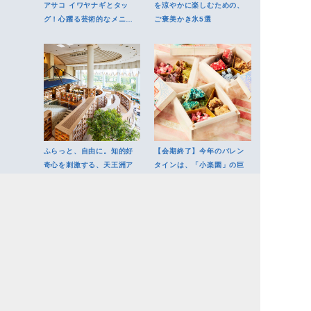
アサコ イワヤナギとタッ
を涼やかに楽しむための、
グ！心躍る芸術的なメニュ
ご褒美かき氷5選
ーを堪能
ふらっと、自由に。知的好
【会期終了】今年のバレン
奇心を刺激する、天王洲ア
タインは、「小楽園」の巨
イルでのカフェ時間
大チョコレート山脈へ
手土産には●（まる）がい
コロナ禍以降にオープン。