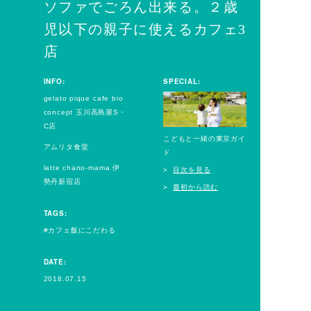
ソファでごろん出来る。２歳
児以下の親子に使えるカフェ3
店
INFO:
SPECIAL:
gelato pique cafe bio
concept 玉川高島屋S・
C店
こどもと一緒の東京ガイ
アムリタ食堂
ド
latte chano-mama 伊
目次を見る
勢丹新宿店
最初から読む
TAGS:
カフェ飯にこだわる
DATE:
2018.07.15