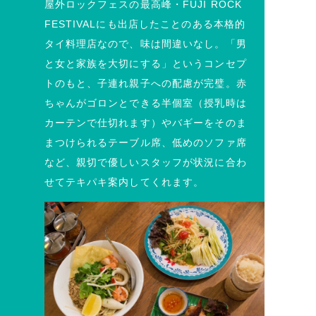
屋外ロックフェスの最高峰・FUJI ROCK
FESTIVALにも出店したことのある本格的
タイ料理店なので、味は間違いなし。「男
と女と家族を大切にする」というコンセプ
トのもと、子連れ親子への配慮が完璧。赤
ちゃんがゴロンとできる半個室（授乳時は
カーテンで仕切れます）やバギーをそのま
まつけられるテーブル席、低めのソファ席
など、親切で優しいスタッフが状況に合わ
せてテキパキ案内してくれます。