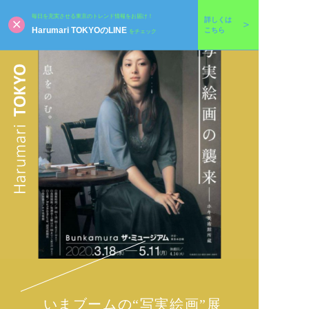
毎日を充実させる東京のトレンド情報をお届け！
詳しくは
Harumari TOKYOのLINE
こちら
をチェック
いまブームの“写実絵画”展