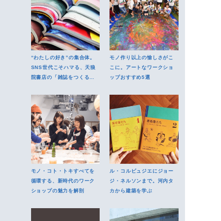
“わたしの好き”の集合体。
モノ作り以上の愉しさがこ
SNS世代こそハマる、天狼
こに。アートなワークショ
院書店の「雑誌をつくるゼ
ップおすすめ5選
ミ」
モノ・コト・トキすべてを
ル・コルビュジエにジョー
循環する、新時代のワーク
ジ・ネルソンまで。河内タ
ショップの魅力を解剖
カから建築を学ぶ