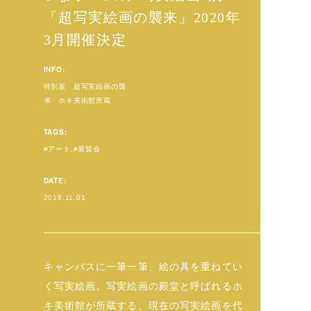
「超写実絵画の襲来」2020年
3月開催決定
INFO:
特別展 超写実絵画の襲
来 ホキ美術館所蔵
TAGS:
アート
展覧会
DATE:
2019.11.01
キャンバスに一筆一筆、絵の具を重ねてい
く写実絵画。写実絵画の殿堂と呼ばれるホ
キ美術館が所蔵する、現在の写実絵画を代