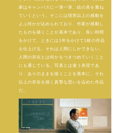
家はキャンバスに一筆一筆、絵の具を重ね
ていくという。そこには現実以上の感動を
よぶ何かが込められており、作家が感動し
たものを描くことが基本であり、長い時間
をかけて、ときには1年をかけて1枚の作品
を仕上げる。それは人間にしかできない、
人間の存在とは何かをつきつめていくこと
にも通じている。写真とは違う表現であ
り、ありのままを描くことを基本に、それ
以上の存在を描く真摯な思いを込めた作品
だ。