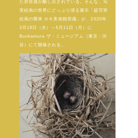
た存在感が醸し出されている。そんな、写
実絵画の世界にどっぷり浸る展示「超写実
絵画の襲来 ホキ美術館所蔵」が、2020年
3月18日（水）～5月11日（月）に
Bunkamura ザ・ミュージアム（東京・渋
谷）にて開催される。