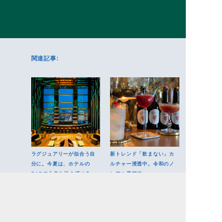
関連記事:
ラグジュアリーが似合う自
新トレンド「飲まない」カ
分に。今夏は、ホテルの
ルチャー浸透中。令和のノ
BARで心身を引き締める
ンアル最前線