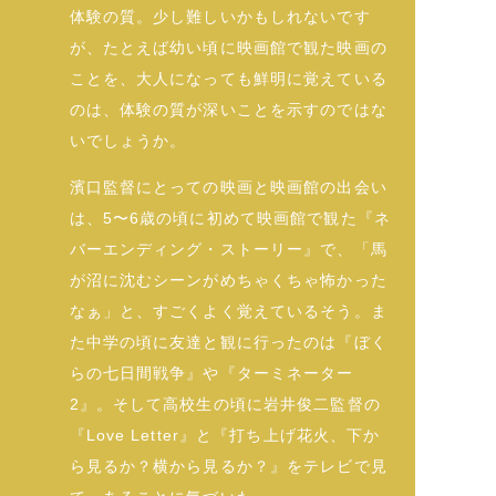
体験の質。少し難しいかもしれないです
が、たとえば幼い頃に映画館で観た映画の
ことを、大人になっても鮮明に覚えている
のは、体験の質が深いことを示すのではな
いでしょうか。
濱口監督にとっての映画と映画館の出会い
は、5〜6歳の頃に初めて映画館で観た『ネ
バーエンディング・ストーリー』で、「馬
が沼に沈むシーンがめちゃくちゃ怖かった
なぁ」と、すごくよく覚えているそう。ま
た中学の頃に友達と観に行ったのは『ぼく
らの七日間戦争』や『ターミネーター
2』。そして高校生の頃に岩井俊二監督の
『Love Letter』と『打ち上げ花火、下か
ら見るか？横から見るか？』をテレビで見