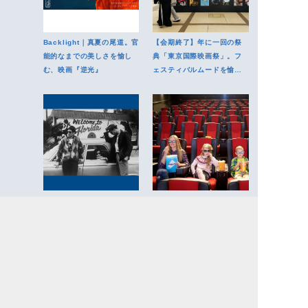
Backlight｜真夏の尾道。官
【会期終了】年に一回の祭
能的なまでの美しさを愉し
典「東京国際映画祭」。フ
む、映画『逆光』
ェスティバルムードを愉し
む10日間
ジム・ジャームッシュ、初
映画は「レーベル」で選
の大規模特集上映。タイム
ぶ。いま、インディペンデ
レスな名作をジャックする
ント系が面白いワケ