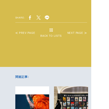
SHARE:
PREV PAGE
NEXT PAGE
BACK TO LISTS
関連記事: