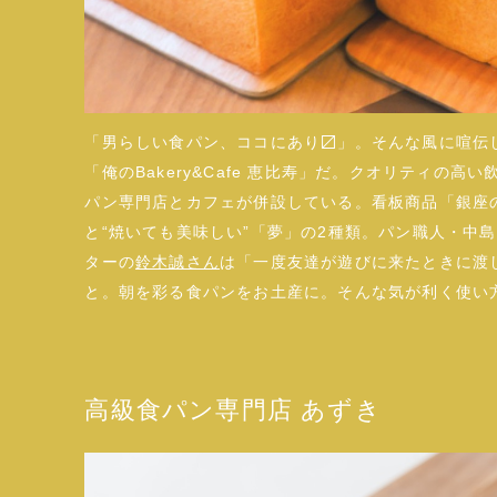
「男らしい食パン、ココにあり〼」。そんな風に喧伝
「俺のBakery&Cafe 恵比寿」だ。クオリティの
パン専門店とカフェが併設している。看板商品「銀座の
と“焼いても美味しい”「夢」の2種類。パン職人・中
ターの
鈴木誠さん
は「一度友達が遊びに来たときに渡
と。朝を彩る食パンをお土産に。そんな気が利く使い
高級食パン専門店 あずき