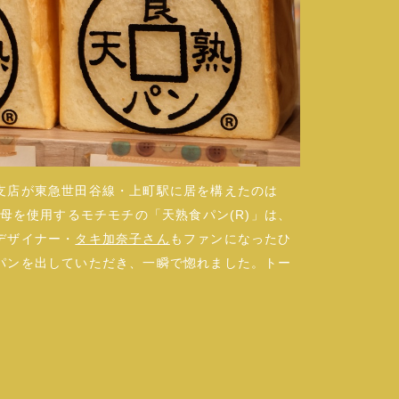
支店が東急世田谷線・上町駅に居を構えたのは
母を使用するモチモチの「天熟食パン(R)」は、
デザイナー・
タキ加奈子さん
もファンになったひ
パンを出していただき、一瞬で惚れました。トー