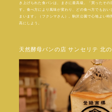
き上げられた食パンは、まさに最高級。「買ったその
す。食べ方により風味が変わり、どの食べ方でもおい
まいます」（フクシマさん）。駒沢公園で心地よい時
高にしよう。
天然酵母パンの店 サンセリテ 北の