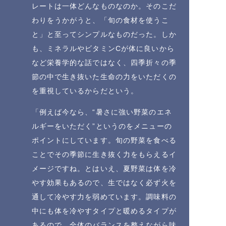
レートは一体どんなものなのか。そのこだ
わりをうかがうと、「旬の食材を使うこ
と」と至ってシンプルなものだった。しか
も、ミネラルやビタミンCが体に良いから
など栄養学的な話ではなく、四季折々の季
節の中で生き抜いた生命の力をいただくの
を重視しているからだという。
「例えば今なら、“暑さに強い野菜のエネ
ルギーをいただく”というのをメニューの
ポイントにしています。旬の野菜を食べる
ことでその季節に生き抜く力をもらえるイ
メージですね。とはいえ、夏野菜は体を冷
やす効果もあるので、生ではなく必ず火を
通して冷やす力を弱めています。調味料の
中にも体を冷やすタイプと暖めるタイプが
あるので、全体のバランスを整えながら味