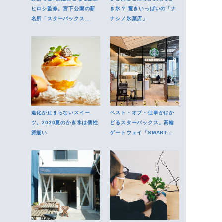
ヒロシ監修。宮下公園の新
き氷？ 驚きいっぱいの「ナ
名所「スターバックス
ナシノ氷菓店」
MYST」
進化が止まらないスイー
ベスト・オブ・仕事がはか
ツ。2020夏のかき氷は個性
どるスターバックス。高輪
派揃い
ゲートウェイ「SMART
LOUNGE」が便利