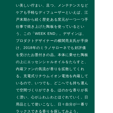
い美しい佇まい、且つ、メンテナンスなど
ケアも手軽なディフューザーといえば、江
戸末期から続く歴史ある窯元が一つ一つ手
仕事で焼き上げた陶板を使っているとい
う、この「WEEK END」。デザインは、
プロダクトデザイナーの横関亮太氏が手掛
け、2018年のミラノサローネでも好評価
を受けたお墨付きの品。本体に乗せた陶板
の上にエッセンシャルオイルをたらすと、
内蔵ファンの気流が香りを拡散してくれ
る。充電式リチウムイオン電池を内蔵して
いるので、いつでも、どこへでも持ち運ん
で空間づくりができる。ほのかな香りが長
く漂い、心がふわふわとほぐれていく。日
用品として使いこなし、日々自分が一番リ
ラックスできる香りを探してみよう。