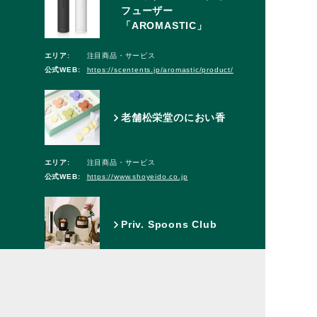
フューザー
「AROMASTIC」
エリア:
注目商品・サービス
公式WEB:
https://scentents.jp/aromastic/product/
老舗松栄堂のにおい香
エリア:
注目商品・サービス
公式WEB:
https://www.shoyeido.co.jp
Priv. Spoons Club
住所:
〒150-0034 東京都渋谷区代官山町３−１
３
公式WEB:
https://www.privspoonsclub.com/