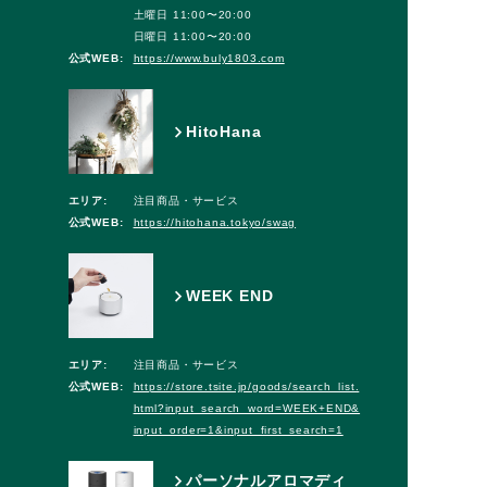
土曜日 11:00〜20:00
日曜日 11:00〜20:00
公式WEB:
https://www.buly1803.com
HitoHana
エリア:
注目商品・サービス
公式WEB:
https://hitohana.tokyo/swag
WEEK END
エリア:
注目商品・サービス
公式WEB:
https://store.tsite.jp/goods/search_list.
html?input_search_word=WEEK+END&
input_order=1&input_first_search=1
パーソナルアロマディ