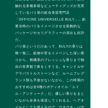
触れる多種多様なビューティグッズが充実
しているパリ発の総合美容専門店
「OFFICINE UNIVERSELLE BULY」。創
業当時のパリをイメージさせる装飾的な
パッケージやカリグラフィーの演出も好評
だ。
パリ発というだけあって、BULYの香りは
唯一無二。鉱物や苔をイメージした深い香
りから、柑橘系のフレッシュな香りまで独
自の世界観で鼻をくすぐる。キャンドルや
アラバストルストーンなど、ルームフレグ
ランス類も手放せないながら、この時期の
おすすめは全6種のボディオイル「ユイ
ル・アンティーク」だ。優しい香りをまと
いながら全身を保湿してくれる上、ヘアオ
イルとしても使えるので、ウネウネ・パサ