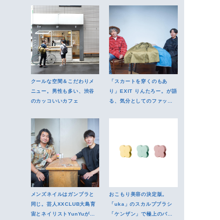
クールな空間＆こだわりメ
「スカートを穿くのもあ
ニュー。男性も多い、渋谷
り」EXIT りんたろー。が語
のカッコいいカフェ
る、気分としてのファッシ
ョン
メンズネイルはガンプラと
おこもり美容の決定版。
同じ。芸人XXCLUB大島育
「uka」のスカルプブラシ
宙とネイリストYunYuがメ
「ケンザン」で極上のバス