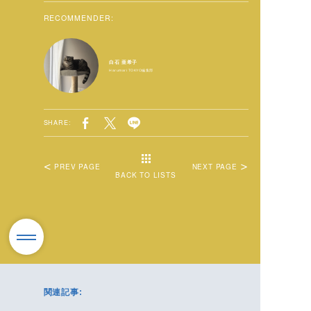
RECOMMENDER:
白石 亜希子
Harumari TOKYO編集部
SHARE:
PREV PAGE
NEXT PAGE
BACK TO LISTS
関連記事: