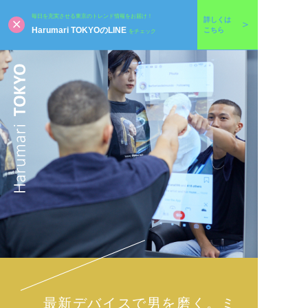
毎日を充実させる東京のトレンド情報をお届け！
詳しくは
Harumari TOKYOのLINE
こちら
をチェック
最新デバイスで男を磨く。ミ