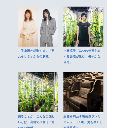
ンズネイルの未来を考える
タイムに
井手上漠が謳歌する、「男
小林涼子「二つの仕事をめ
女らしさ」からの解放
ぐる循環が生む、健やかな
自分」
知ることが、こんなに楽し
五感を満たす映画館プレミ
いとは。高輪で出会う「ち
アムシート4選。贅を尽くし
いさな地球」
た特等席へ