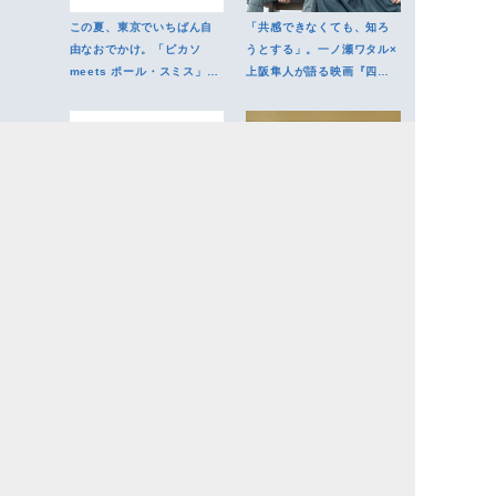
この夏、東京でいちばん自
「共感できなくても、知ろ
由なおでかけ。「ピカソ
うとする」。一ノ瀬ワタル×
meets ポール・スミス」で
上阪隼人が語る映画『四月
感性を遊ばせる
の余白』
江戸時代のかわいいとは何
純喫茶から出版社のラウン
か。原宿で浮世絵の持つ日
ジまで。広がる「滞在」の
本的感性に触れる
かたちも神保町の魅力