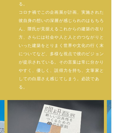
る。
コロナ禍でこの企画展が計画、実施された
彼自身の想いの深層が感じられのはもちろ
ん、隈氏が見据えるこれからの建築の在り
方、さらには社会や人と人とのつながりと
いった建築をとりまく世界や文化の行く末
についてなど、多様な視点で彼のビジョン
が提示されている。その言葉は常に分かり
やすく、優しく、説得力を持ち、文筆家と
しての白眉さえ感じてしまう。必読であ
る。