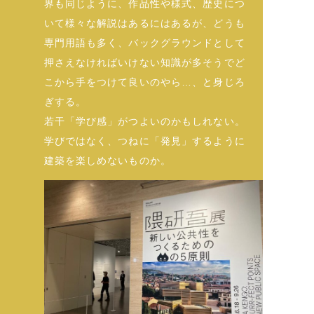
界も同じように、作品性や様式、歴史につ
いて様々な解説はあるにはあるが、どうも
専門用語も多く、バックグラウンドとして
押さえなければいけない知識が多そうでど
こから手をつけて良いのやら…、と身じろ
ぎする。
若干「学び感」がつよいのかもしれない。
学びではなく、つねに「発見」するように
建築を楽しめないものか。