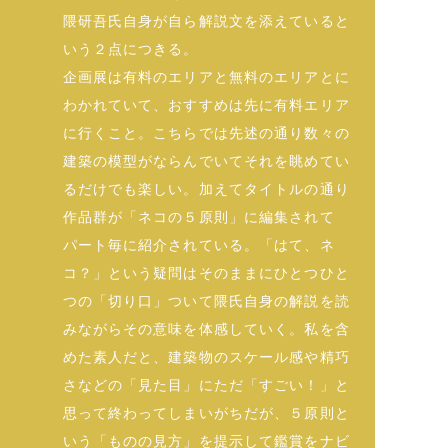
隈研吾氏自身が自ら解説文を添えていると
いう２点につきる。
企画展は有料のエリアと無料のエリアとに
わかれていて、おすすめは先に有料エリア
に行くこと。こちらでは先述の通り数々の
建築の模型がならんでいてそれを眺めてい
るだけでも楽しい。加えてタイトルの通り
作品群が「ネコの５原則」に編集されて
パート毎に紹介されている。「はて、ネ
コ？」という疑問はそのままにひとつひと
つの「切り口」ついて隈氏自身の解説を読
みながらその意味を体感していく。私を含
めた素人だと、建築物のスケール感や精巧
さなどの「見た目」にただ「すごい！」と
思って終わってしまいがちだが、５原則と
いう「ものの見方」を提示して鑑賞をナビ