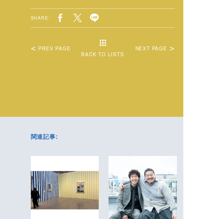
SHARE:
PREV PAGE
NEXT PAGE
BACK TO LISTS
関連記事: