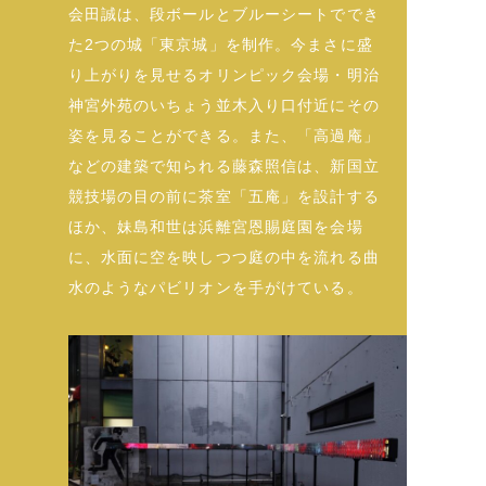
会田誠は、段ボールとブルーシートででき
た2つの城「東京城」を制作。今まさに盛
り上がりを見せるオリンピック会場・明治
神宮外苑のいちょう並木入り口付近にその
姿を見ることができる。また、「高過庵」
などの建築で知られる藤森照信は、新国立
競技場の目の前に茶室「五庵」を設計する
ほか、妹島和世は浜離宮恩賜庭園を会場
に、水面に空を映しつつ庭の中を流れる曲
水のようなパビリオンを手がけている。