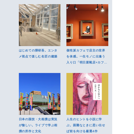
はじめての隈研吾。エンタ
個性派カフェで店主の世界
メ視点で楽しむ名匠の建築
を体感。一生モノに出逢う
入り口「明日屋靴店+カフ
ェ」
日本の国技・大相撲は実況
人生のヒントを小説に学
が愉しい。ライブで学ぶ相
ぶ。困難なときに思い出せ
撲の所作と文化
ば前を向ける厳選4作