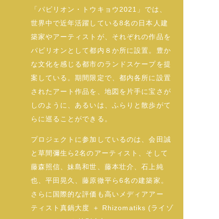
「パビリオン・トウキョウ2021」では、
世界中で近年活躍している8名の日本人建
築家やアーティストが、それぞれの作品を
パビリオンとして都内８か所に設置。豊か
な文化を感じる都市のランドスケープを提
案している。期間限定で、都内各所に設置
されたアート作品を、地図を片手に宝さが
しのように、あるいは、ふらりと散歩がて
らに巡ることができる。
プロジェクトに参加しているのは、会田誠
と草間彌生ら2名のアーティスト、そして
藤森照信、妹島和世、藤本壮介、石上純
也、平田晃久、藤原徹平ら6名の建築家。
さらに国際的な評価も高いメディアアー
ティスト真鍋大度 ＋ Rhizomatiks (ライゾ