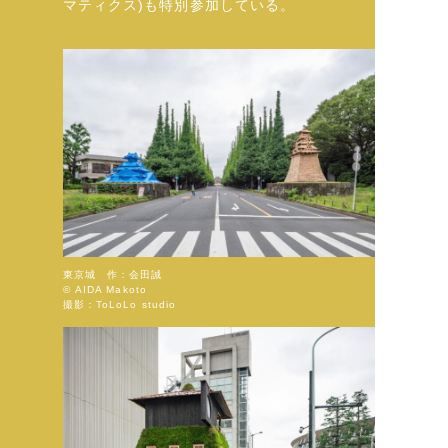
マティクス)も特別参加している。
東京城 作：会田誠
© AIDA Makoto
撮影：ToLoLo studio