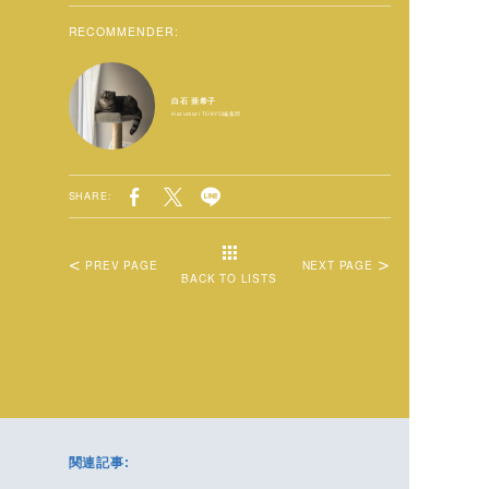
RECOMMENDER:
白石 亜希子
Harumari TOKYO編集部
SHARE:
PREV PAGE
NEXT PAGE
BACK TO LISTS
関連記事: