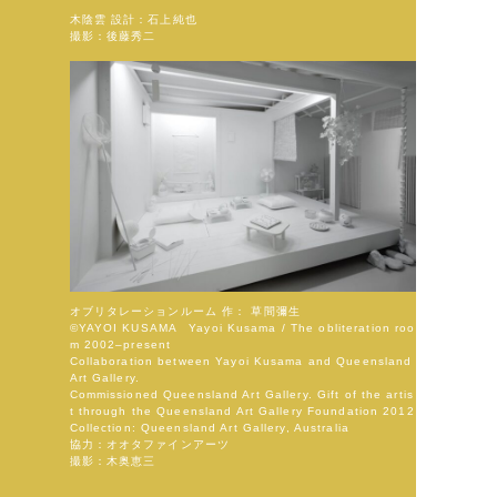
木陰雲 設計：石上純也
撮影：後藤秀二
オブリタレーションルーム 作： 草間彌生
©YAYOI KUSAMA Yayoi Kusama / The obliteration roo
m 2002–present
Collaboration between Yayoi Kusama and Queensland
Art Gallery.
Commissioned Queensland Art Gallery. Gift of the artis
t through the Queensland Art Gallery Foundation 2012
Collection: Queensland Art Gallery, Australia
協力：オオタファインアーツ
撮影：木奥恵三