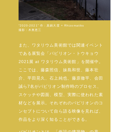
“2020-2021” 作：真鍋大度 + Rhizomatiks
撮影：木奥恵三
また、ワタリウム美術館では関連イベント
である展覧会「パビリオン・トウキョウ
2021展 at ワタリウム美術館」を開催中。
ここでは、藤森照信、妹島和世、藤本壮
介、平田晃久、石上純也、藤原徹平、会田
誠ら7名がパビリオン制作時のプロセス、
スケッチや図面、模型、実際に使われた素
材などを展示。それぞれのパビリオンのコ
ンセプトについて自ら語る映像を見れば、
作品をより深く知ることができる。
パビリオンとは、「仮設の建築物」の意