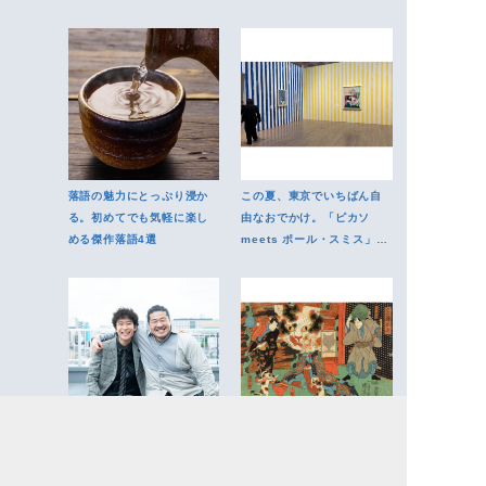
落語の魅力にとっぷり浸か
この夏、東京でいちばん自
る。初めてでも気軽に楽し
由なおでかけ。「ピカソ
める傑作落語4選
meets ポール・スミス」で
感性を遊ばせる
「共感できなくても、知ろ
江戸時代のかわいいとは何
うとする」。一ノ瀬ワタル×
か。原宿で浮世絵の持つ日