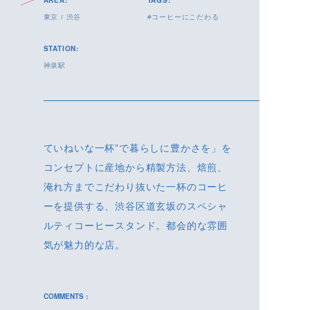
AREA:
TAGS:
東京
/
渋谷
コーヒーにこだわる
STATION:
神泉駅
ていねいな一杯”で暮らしに豊かさを」を
コンセプトに産地から精製方法、焙煎、
淹れ方までこだわり抜いた一杯のコーヒ
ーを提供する、渋谷区道玄坂のスペシャ
ルティコーヒースタンド。都会的な雰囲
気が魅力的な店。
COMMENTS :