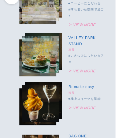
コーヒーにこだわる
落ち着いた空間で過ご
す
VIEW MORE
VALLEY PARK
STAND
渋谷
いきつけにしたいカフ
ェ
VIEW MORE
Remake easy
渋谷
極上スイーツを堪能
VIEW MORE
BAG ONE