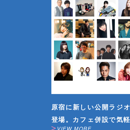
原宿に新しい公開ラジ
登場。カフェ併設で気
VIEW MORE