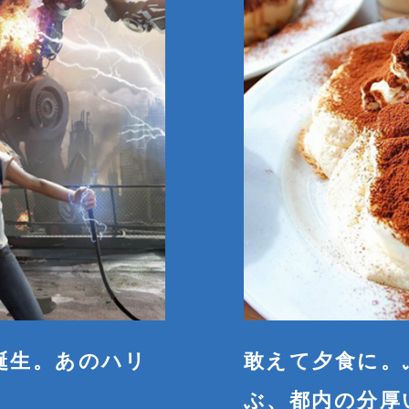
誕生。あのハリ
敢えて夕食に。
ぶ、都内の分厚