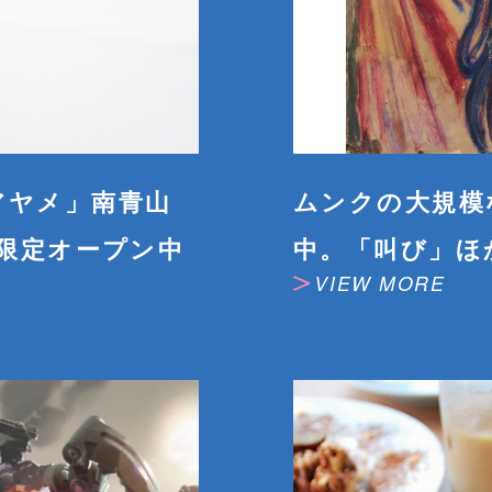
アヤメ」南青山
ムンクの大規模
間限定オープン中
中。「叫び」ほ
VIEW MORE